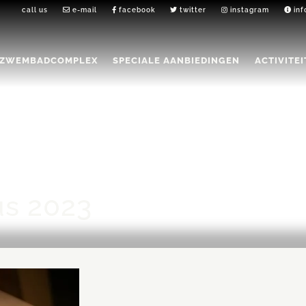
call us
e-mail
facebook
twitter
instagram
inf
ZWEMBADCOMPLEX
SPECIALE AANBIEDINGEN
ACTIVITE
us 2023