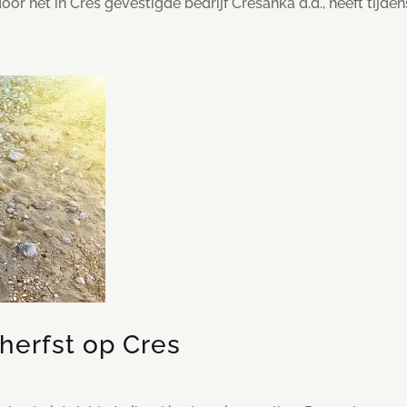
r het in Cres gevestigde bedrijf Cresanka d.d., heeft tijdens
herfst op Cres