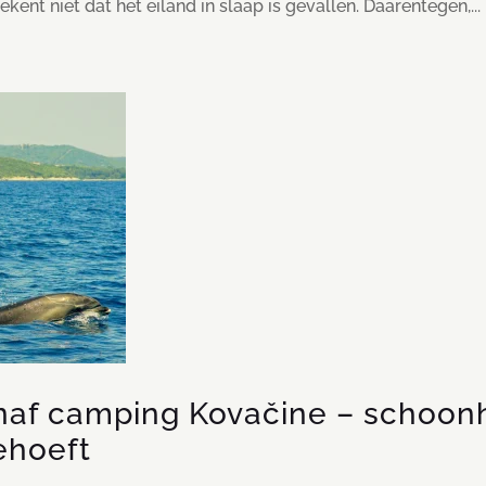
ent niet dat het eiland in slaap is gevallen. Daarentegen,...
anaf camping Kovačine – schoon
ehoeft