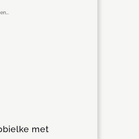
n...
obielke met