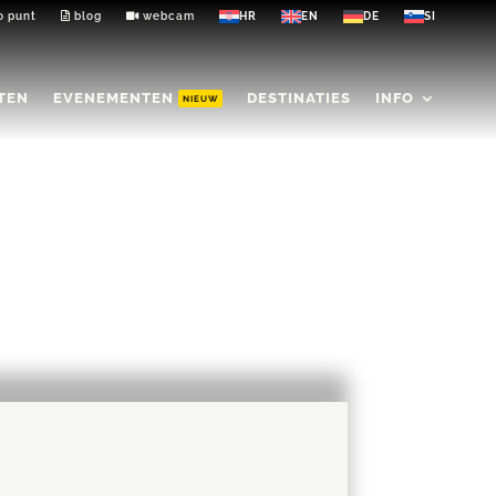
o punt
blog
webcam
ITEN
EVENEMENTEN
DESTINATIES
INFO
NIEUW