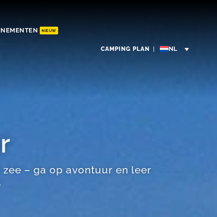
ENEMENTEN
NIEUW
CAMPING PLAN
r
zee – ga op avontuur en leer
.