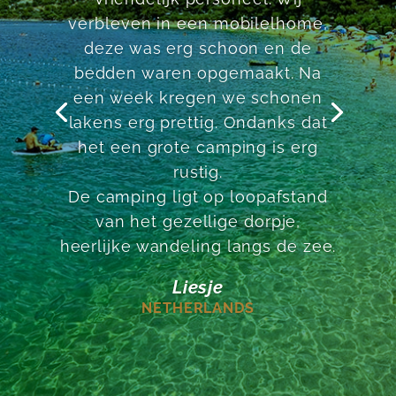
van dorp met veel goede
restaurantjes. Grote camping
maar dit merk je niet. Aanrader,
voor ons inmiddels 6e jaar en
niets op aan te merken. Zowel de
mobilhomes als de camping zijn
een aanrader.
eek86
NETHERLANDS