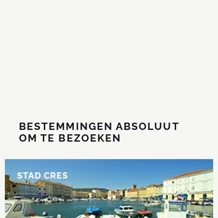
BESTEMMINGEN ABSOLUUT
OM TE BEZOEKEN
STAD CRES
STAD CRES
De grootste stad van het eiland.
LEES MEER