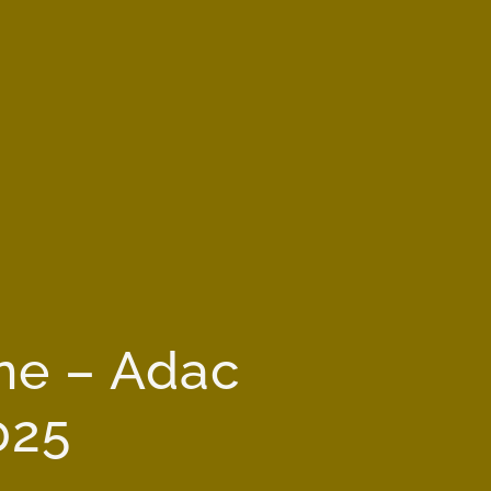
ne – Adac
025