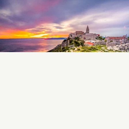
Zalazak sunca, Lubenice, otok Cres. © Author Walter Rekirsch, u Austriji
2025.
3. Skupiti hrpu lišća i skočiti
u nju (da, i odrasli)