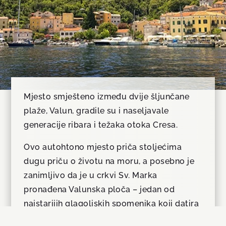
Mjesto smješteno između dvije šljunčane
plaže, Valun, gradile su i naseljavale
generacije ribara i težaka otoka Cresa.
Ovo autohtono mjesto priča stoljećima
dugu priču o životu na moru, a posebno je
zanimljivo da je u crkvi Sv. Marka
pronađena Valunska ploča – jedan od
najstarijih glagoljskih spomenika koji datira
čak iz XI. stoljeća.