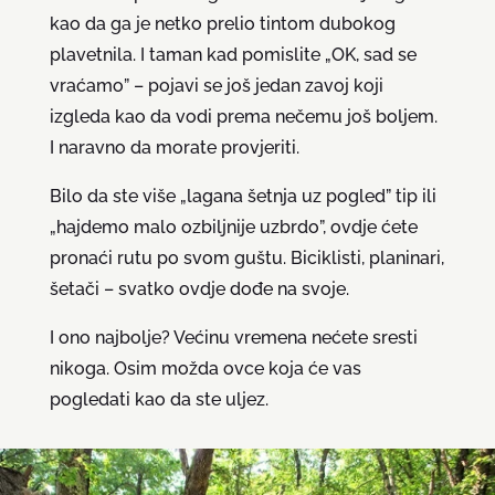
kao da ga je netko prelio tintom dubokog
plavetnila. I taman kad pomislite „OK, sad se
vraćamo” – pojavi se još jedan zavoj koji
izgleda kao da vodi prema nečemu još boljem.
I naravno da morate provjeriti.
Bilo da ste više „lagana šetnja uz pogled” tip ili
„hajdemo malo ozbiljnije uzbrdo”, ovdje ćete
pronaći rutu po svom guštu. Biciklisti, planinari,
šetači – svatko ovdje dođe na svoje.
I ono najbolje? Većinu vremena nećete sresti
nikoga. Osim možda ovce koja će vas
pogledati kao da ste uljez.