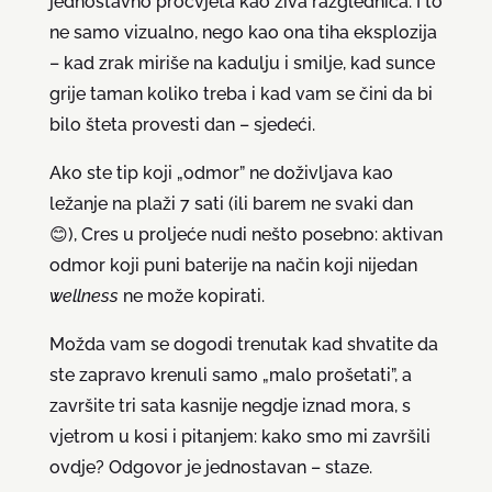
jednostavno procvjeta kao živa razglednica. I to
ne samo vizualno, nego kao ona tiha eksplozija
– kad zrak miriše na kadulju i smilje, kad sunce
grije taman koliko treba i kad vam se čini da bi
bilo šteta provesti dan – sjedeći.
Ako ste tip koji „odmor” ne doživljava kao
ležanje na plaži 7 sati (ili barem ne svaki dan
😊), Cres u proljeće nudi nešto posebno: aktivan
odmor koji puni baterije na način koji nijedan
wellness
ne može kopirati.
Možda vam se dogodi trenutak kad shvatite da
ste zapravo krenuli samo „malo prošetati”, a
završite tri sata kasnije negdje iznad mora, s
vjetrom u kosi i pitanjem: kako smo mi završili
ovdje? Odgovor je jednostavan – staze.