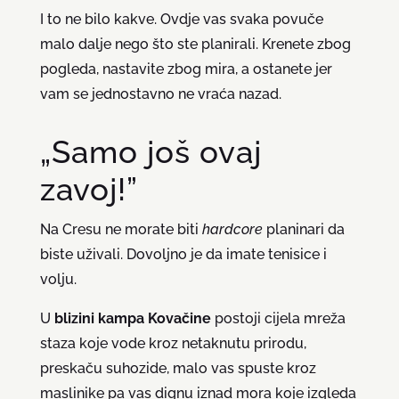
I to ne bilo kakve. Ovdje vas svaka povuče
malo dalje nego što ste planirali. Krenete zbog
pogleda, nastavite zbog mira, a ostanete jer
vam se jednostavno ne vraća nazad.
„Samo još ovaj
zavoj!”
Na Cresu ne morate biti
hardcore
planinari da
biste uživali. Dovoljno je da imate tenisice i
volju.
U
blizini kampa Kovačine
postoji cijela mreža
staza koje vode kroz netaknutu prirodu,
preskaču suhozide, malo vas spuste kroz
maslinike pa vas dignu iznad mora koje izgleda