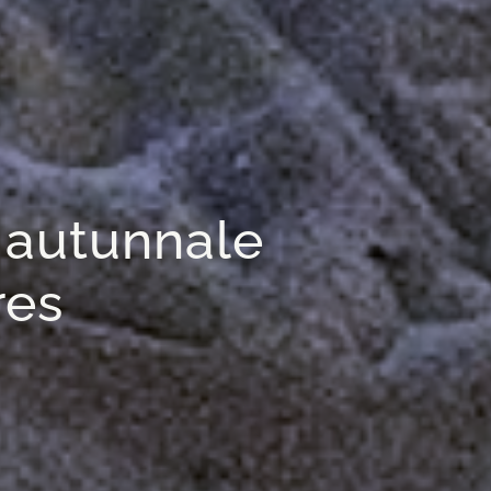
autunnale
res