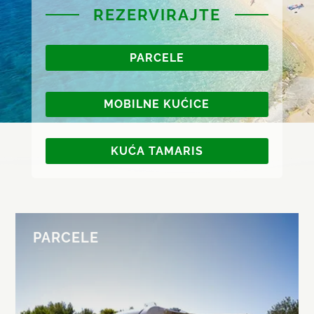
REZERVIRAJTE
PARCELE
MOBILNE KUĆICE
KUĆA TAMARIS
PARCELE
PARCELE
Idila među borovima i
maslinama