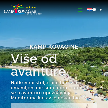
KAMP KOVAČINE
Više od
avanture
Natkriveni stoljetnim borovima i
omamljeni mirisom mora – upustite
se u avanturu upoznavanja
Mediterana kakav je nekad bio