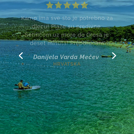
Kovacine. Mirno, uredno, bez
obzira koji tip smještaja birate.
Plaže sjajne, šetnice duge i
predivne... idealno mjesto za
odmor
Slavica Bakić
HRVATSKA