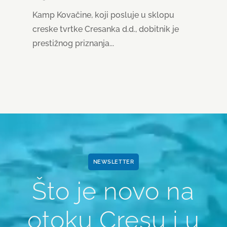
Kamp Kovačine, koji posluje u sklopu
creske tvrtke Cresanka d.d., dobitnik je
prestižnog priznanja...
Reproduktor
videozapisa
NEWSLETTER
Što je novo na
otoku Cresu i u