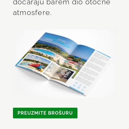
dočaraju barem dio otočne
atmosfere.
PREUZMITE BROŠURU