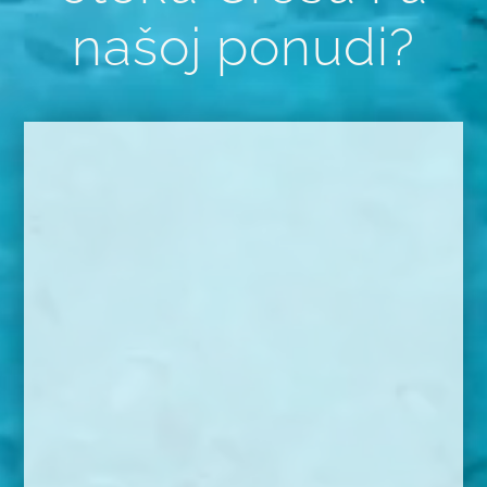
našoj ponudi?