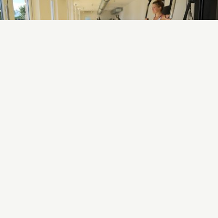
Fitnes dvorana, kamp Kovačine, Cres
Nagovještaj ljeta
Travanj i svibanj već vam pružaju
nagovještaj
ljeta
, vrijeme na Cresu savršeno je za
sunčane
šetnje
ulicama starog grada, obalama otoka i
njegovim šumama. Hrabriji gosti mogu se već
okupati
jer je more oko 19 °C, a u svibnju bi vam