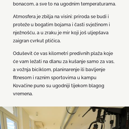
bonacom, a sve to na ugodnim temperaturama.
Atmosfera je zbilja na visini: priroda se budi i
proteže u bogatim bojama i časti svježinom i
nježnošću, a u zraku je mir koji još uljepšava
zaigran cvrkut ptičica.
Oduševit će vas kilometri predivnih plaža koje
će vam ležati na dlanu za kušanje samo za vas,
a vožnja biciklom, planinarenje ili bavljenje
fitnesom i raznim sportovima u kampu
Kovačine puno su ugodniji tijekom blagog
vremena.