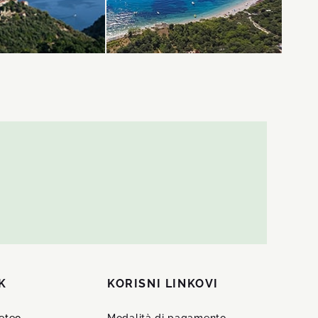
DI PIÙ
K
KORISNI LINKOVI
meteo
Modalità di pagamento