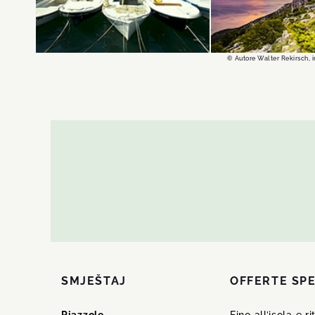
DI PIÙ
DI PIÙ
© Autore Walter Rekirsch, i
SMJEŠTAJ
OFFERTE SPE
Piazzole
Fino all’isola e r