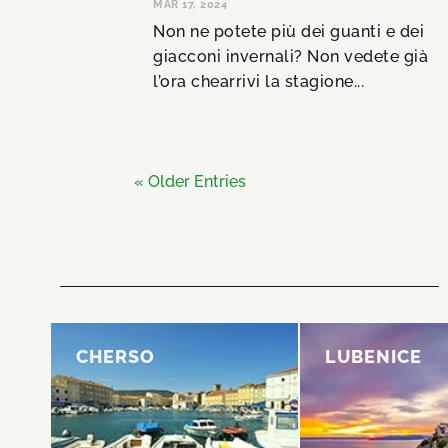
MAR 17, 2024
Non ne potete più dei guanti e dei
giacconi invernali? Non vedete già
l’ora chearrivi la stagione...
« Older Entries
CHERSO
CHERSO
LUBENICE
LUBENICE
La località più grande
Situato in cima
dell’isola.
scogliera a be
sul livello del 