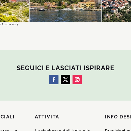
DI PIÙ
DI PIÙ
n Austria 2025.
SEGUICI E LASCIATI ISPIRARE
CIALI
ATTIVITÀ
INFO DES
itorno – a
Le ricchezze dell’isola e le
Previsioni 