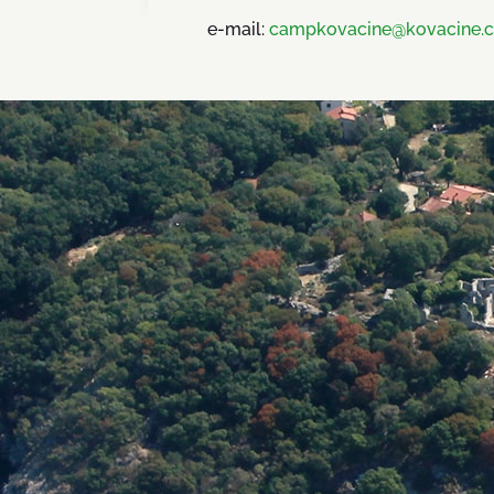
e-mail:
campkovacine@kovacine.