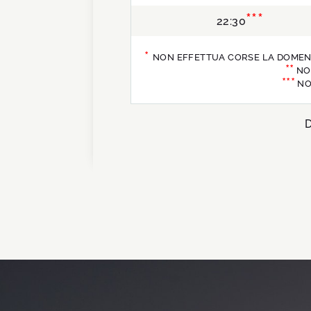
***
22:30
*
NON EFFETTUA CORSE LA DOMENICA E
**
NON
***
NON
D