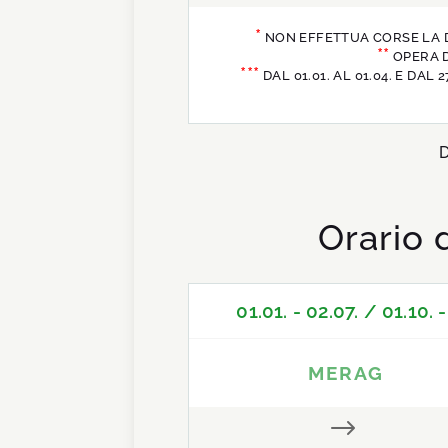
*
NON EFFETTUA CORSE LA DOM
**
OPERA DA
***
DAL 01.01. AL 01.04. E DAL
D
Orario 
01.01. - 02.07. / 01.10. -
MERAG
$