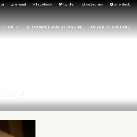
ata
e-mail
facebook
twitter
instagram
info desk
ETTIVA
IL COMPLESSO DI PISCINE
OFFERTE SPECIALI
2024