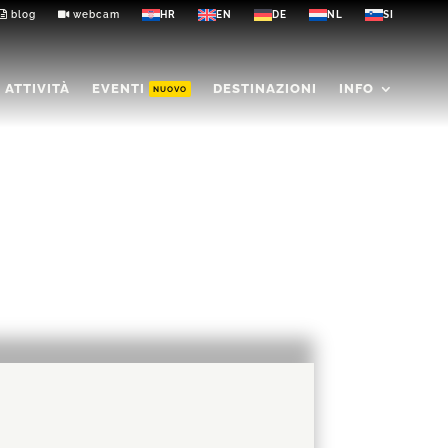
blog
webcam
ATTIVITÀ
EVENTI
DESTINAZIONI
INFO
NUOVO