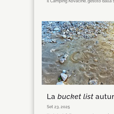
Il Camping Kovačine, gestito dalla s
La
bucket list
autun
Set 23, 2025