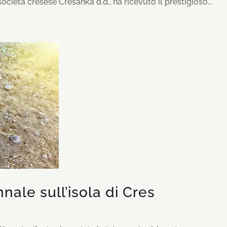
ocietà cresese Cresanka d.d., ha ricevuto il prestigioso...
nale sull’isola di Cres