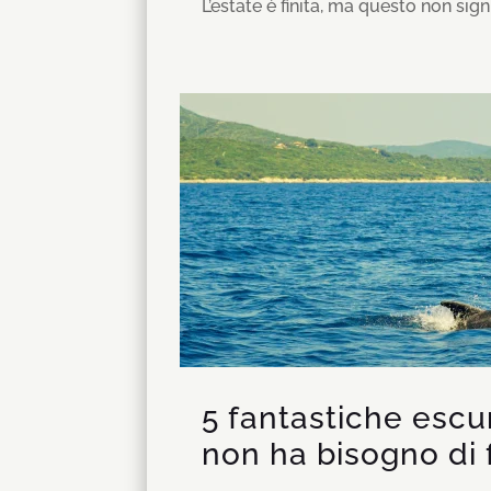
L’estate è finita, ma questo non signi
5 fantastiche escu
non ha bisogno di fi