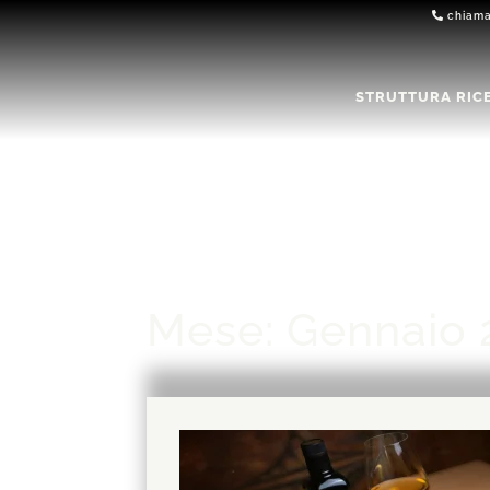
chiam
STRUTTURA RIC
Mese:
Gennaio 