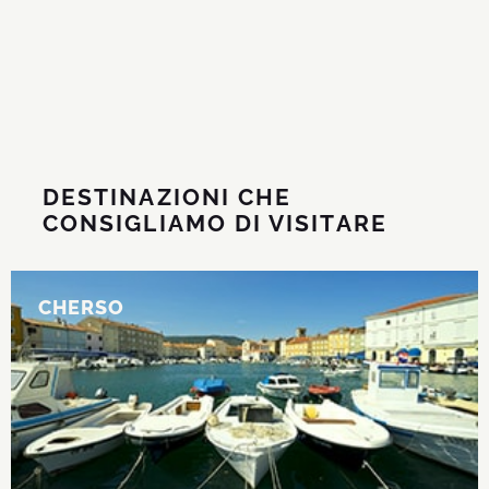
DESTINAZIONI CHE
CONSIGLIAMO DI VISITARE
CHERSO
CHERSO
La località più grande dell’isola.
DI PIÙ