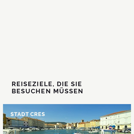
REISEZIELE, DIE SIE
BESUCHEN MÜSSEN
STADT CRES
STADT CRES
Größter Ort der Insel.