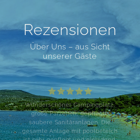
Rezensionen
Über Uns – aus Sicht
unserer Gäste
Wunderschöner Campingplatz,
große Parzellen, gepflegte
saubere Sanitäranlagen. Die
gesamte Anlage mit poolbeteich
ist sehr gepflegt und einladend.