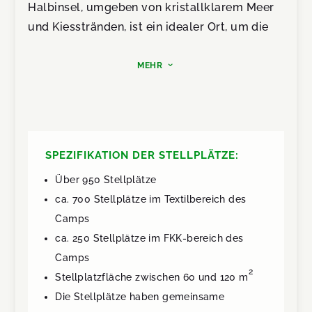
Halbinsel, umgeben von kristallklarem Meer
und Kiesstränden, ist ein idealer Ort, um die
Besonderheiten des Insellebens
kennenzulernen und der erste Schritt zur
MEHR
3
Revitalisierung aller Sinne.
Mit insgesamt 950 Stellplätzen bietet der
Campingplatz Kovačine genügend Platz für
alle Ihre Wünsche. Da es sich hauptsächlich
SPEZIFIKATION DER STELLPLÄTZE:
um ein Textilcamp handelt, gehören 700
Über 950 Stellplätze
Stellplätze des Campingplatzes Kovačine
ca. 700 Stellplätze im Textilbereich des
zum Textilbereich und die restlichen 250
Camps
Stellplätze sowie ein spezieller Teil des
ca. 250 Stellplätze im FKK-bereich des
Strandes zum FKK-Bereich.
Camps
2
Stellplatzfläche zwischen 60 und 120 m
Die Größe der Stellplätze variiert zwischen 60
Die Stellplätze haben gemeinsame
und 120 m2 und alle Stellplätze haben