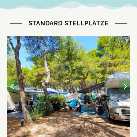
etwas Neues ausprobieren möchten. Wir
bieten für jeden etwas – vom Kajakfahren
über Tauchen bis hin zur Erkundung der
STANDARD STELLPLÄTZE
Kultur der Insel Cres durch Arbeit mit Wolle.