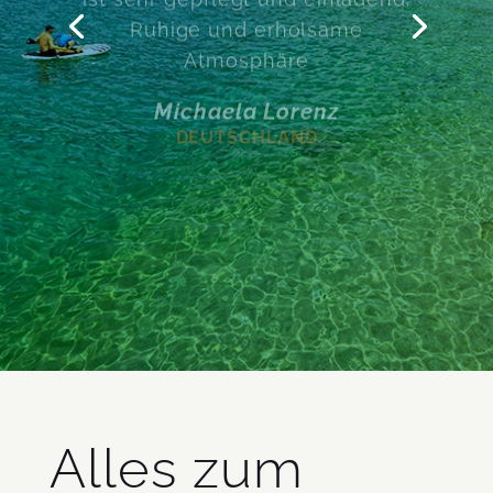
Ruhige und erholsame
Atmosphäre
Michaela Lorenz
DEUTSCHLAND
Josef K
DEUTSCHLAND
Alles zum