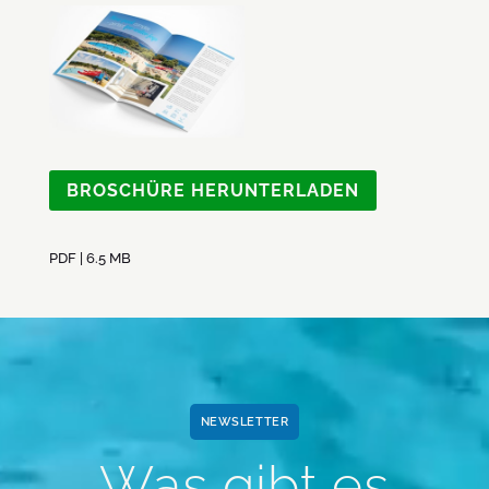
BROSCHÜRE HERUNTERLADEN
PDF | 6.5 MB
Video-
Player
NEWSLETTER
Was gibt es