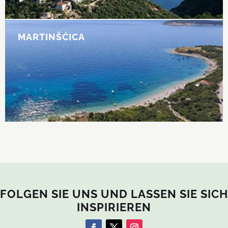
MARTINŠĆICA
MARTINŠĆICA
Wunderschöne, wilde Strände umgeben von
unberührter Natur.
MEHR ERFAHREN
FOLGEN SIE UNS UND LASSEN SIE SICH
INSPIRIEREN