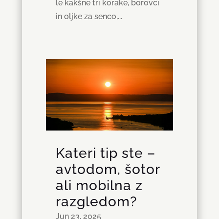
le kakšne tri korake, borovci
in oljke za senco,...
Kateri tip ste –
avtodom, šotor
ali mobilna z
razgledom?
Jun 23, 2025