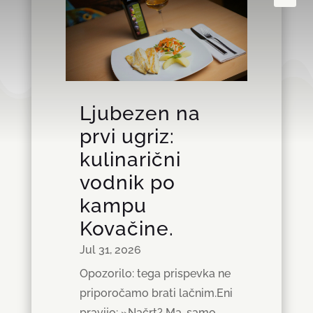
Ljubezen na
prvi ugriz:
kulinarični
vodnik po
kampu
Kovačine.
Jul 31, 2026
Opozorilo: tega prispevka ne
priporočamo brati lačnim.Eni
pravijo: »Načrt? Ma, samo