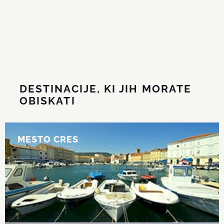
DESTINACIJE, KI JIH MORATE
OBISKATI
MESTO CRES
MESTO CRES
Največji kraj na otoku.
PREBERITE VEČ