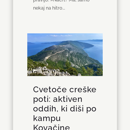
nekaj na hitro...
Cvetoče creške
poti: aktiven
oddih, ki diši po
kampu
Kovačine